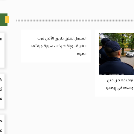
آ
السيول تغلق طريق الأمل قرب
ال
الغايرة.. وإنقاذ ركاب سيارة جرفتها
المياه
كت
ء توقيفه من قبل
واسعا في إيطاليا
أع
غ
حو
عم