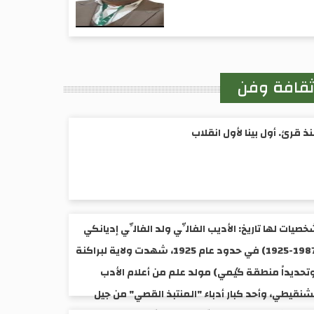
قافة وفن
ذ قرئ. أول بينا لأول انقلاب
صيات لها تاريخ: الأديب الفالِّي ولد الفالِّي إديانكي
(1987-1925) ​في حدود عام 1925، شهدت ولاية لبراكنة
تحديداً منطقة گيمي) مولد علم من أعلام الأدب
شنقيطي، وأحد كبار أدباء "المنتبذ القصي" من جيل