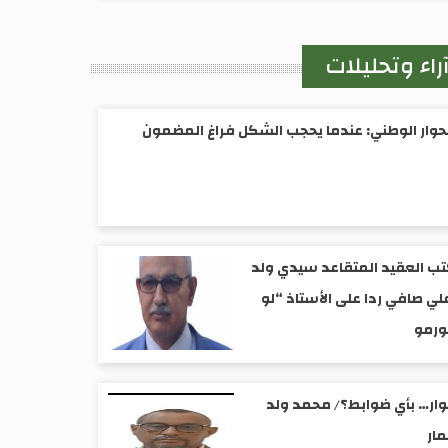
راء وتحليلات
حوار الوطني: عندما يحجب الشكل فراغ المضمون
ب العقيد المتقاعد سيدي ولد
لي صافي ردا على الأستاذ “لو
ورمو
ار… بأي ضوابط؟/ محمد ولد
ار